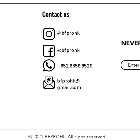
Contact us
@bfprohk
NEVE
@bfprohk
+852 6358 8520
bfprohk@
gmail.com
© 2021 BFPROHK All right reserved.