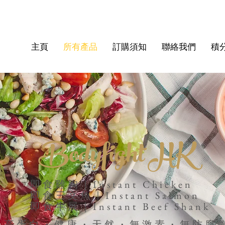
主頁
所有產品
訂購須知
聯絡我們
積
Bodyfight HK
即食雞胸｜Instant Chicken
即食三文魚｜Instant Salmon
​即食牛展｜Instant Beef Shank
高蛋白・健康・天然・無激素・無防腐劑