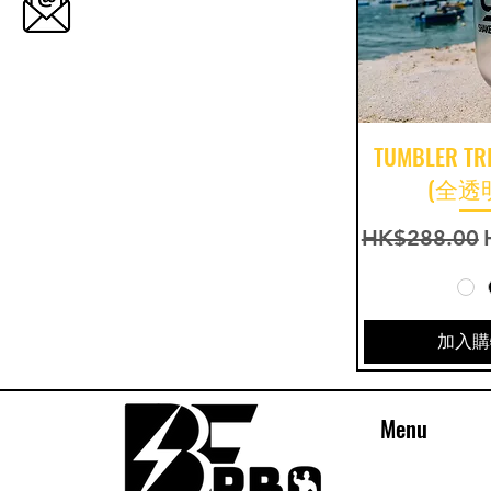
快速
TUMBLER TR
(全透
一般價格
HK$288.00
加入購
Menu