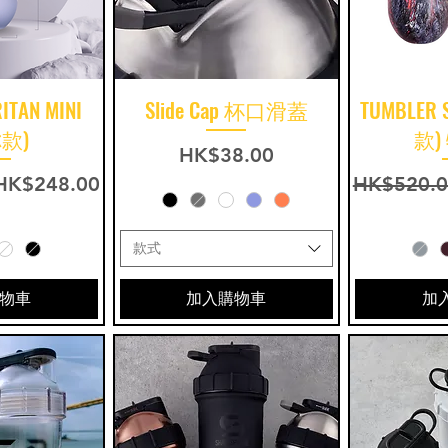
瀏覽
快速瀏覽
快
ITAN MINI
Slide Cap 杯口滑蓋
TUMBLER
款)
款)
價格
HK$38.00
促銷價格
一般價格
HK$248.00
HK$520.0
款式
物車
加入購物車
加