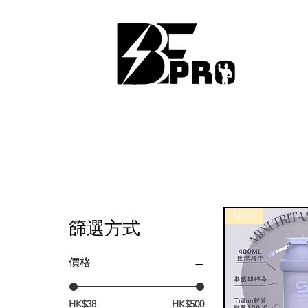
NEW
篩選方式
價格
HK$38
HK$500