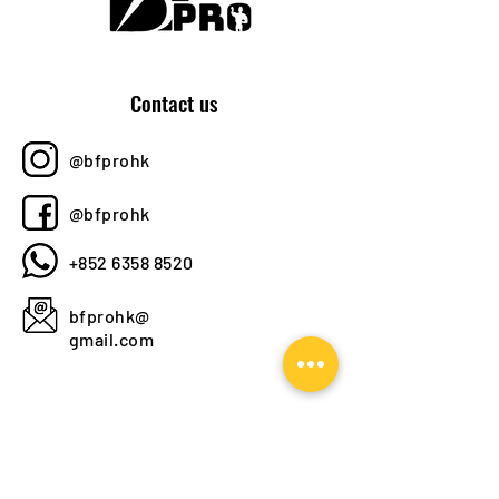
Contact us
@bfprohk
@bfprohk
+852 6358 8520
bfprohk@
gmail.com
NEVER MISS AN EXCLUSIVE
UPDATES