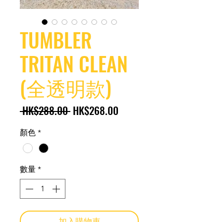
TUMBLER
TRITAN CLEAN
(全透明款)
一
促
 HK$288.00 
HK$268.00
般
銷
顏色
*
價
價
格
格
數量
*
加入購物車